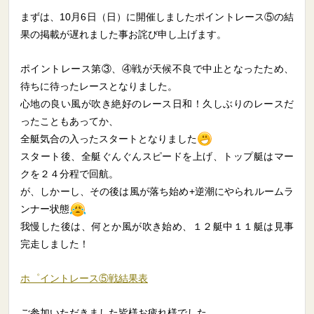
まずは、10月6日（日）に開催しましたポイントレース⑤の結
果の掲載が遅れました事お詫び申し上げます。
ポイントレース第③、④戦が天候不良で中止となったため、
待ちに待ったレースとなりました。
心地の良い風が吹き絶好のレース日和！久しぶりのレースだ
ったこともあってか、
全艇気合の入ったスタートとなりました
スタート後、全艇ぐんぐんスピードを上げ、トップ艇はマー
クを２４分程で回航。
が、しかーし、その後は風が落ち始め
+
逆潮にやられルームラ
ンナー状態
我慢した後は、何とか風が吹き始め、１２艇中１１艇は見事
完走しました！
ホ゜イントレース⑤戦結果表
ご参加いただきました皆様お疲れ様でした。