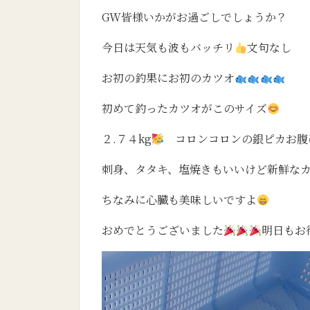
GW皆様いかがお過ごしでしょうか？
今日は天気も波もバッチリ
文句なし
お初の釣果にお初のカツオ
初めて釣ったカツオがこのサイズ
２.７４kg
コロンコロンの銀ピカお腹
刺身、タタキ、塩焼きもいいけど新鮮な
ちなみに心臓も美味しいですよ
おめでとうございました
明日もお