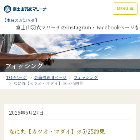
MENU
【本日のお知らせ】
富士山羽衣マリーナのInstagram・Facebookペー
フィッシング
TOPページ
会員様専用ページ
フィッシング
なに丸【カツオ・マダイ】※5/25釣果
2025年5月27日
なに丸【カツオ・マダイ】※5/25釣果