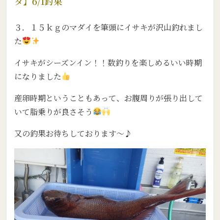
タ】6/1釣果
３．１５ｋｇのマダイを筆頭にイサキが沢山釣れまし
た
イサキがシーズンイン！！数釣りを楽しめるいい時期
になりました
産卵時期ということもあって、お腹周りが張り出して
いて脂乗りが良さそう
又の釣果お待ちしております～♪