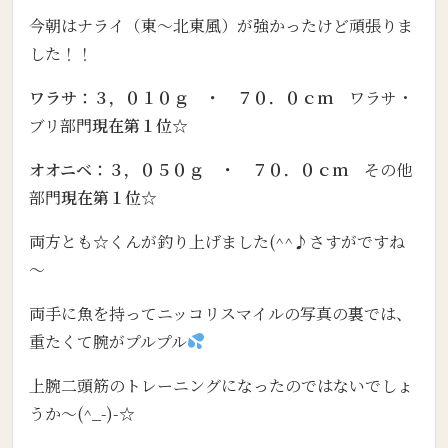
今朝はナライ（東～北東風）が強かったけど頑張りま
した！！
ワラサ：３，０１０ｇ ・ ７０．０ｃｍ
ワラサ・
ブリ部門
現在第１位
☆
オオニベ：３，０５０ｇ ・ ７０．０ｃｍ
その他
部門
現在第１位
☆
両方とも☆くんが釣り上げました(^^♪さすがですね
～
両手に魚を持ってニッコリスマイルの写真の裏では、
重たくて腕がプルプル
上腕二頭筋のトレーニングになったのではないでしょ
うか～(^_-)-☆