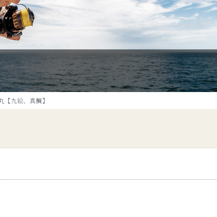
丸【九絵、真鯛】