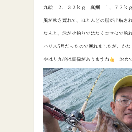
九絵 ２．３２ｋｇ 真鯛 １，７７ｋ
風が吹き荒れて、ほとんどの艇が出航さ
なんと、泳がせ釣りではなくコマセで釣
ハリス5号だったので獲れましたが、か
やはり九絵は貫禄がありますね
おめで