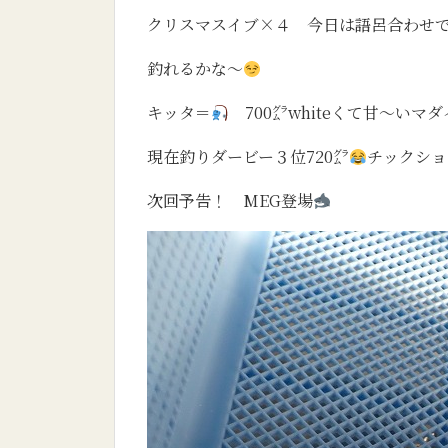
クリスマスイブ×４ 今日は語呂合わせ
釣れるかな～
キッタ＝
700㌘whiteくて甘～いマダ
現在釣りダービー３位720㌘
チックショ
次回予告！ MEG登場