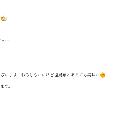
～
ジャー！
？
ございます。おろしもいいけど塩昆布とあえても美味い
ります。