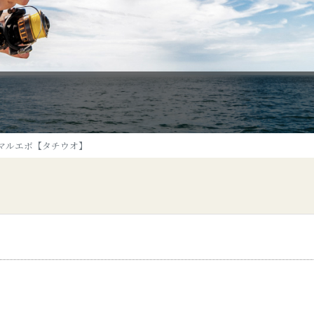
マルエボ【タチウオ】
】