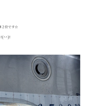
第２位です☆
^^)!