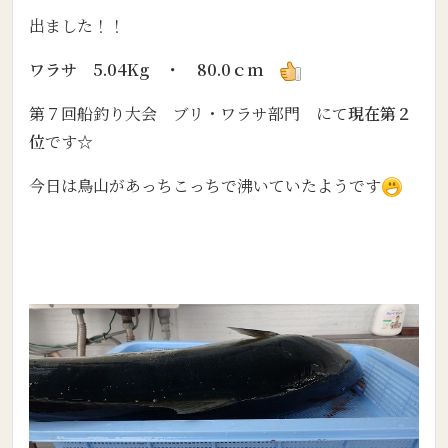
出ました！！
ワラサ 5.04Kg ・ 80.0ｃｍ
第７回船釣り大会 ブリ・ワラサ部門 にて
現在第２
位
です☆
今日は鳥山があっちこっちで沸いていたようです