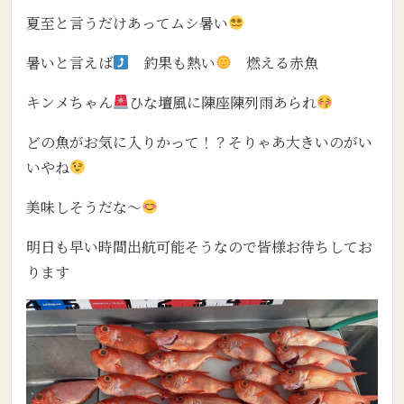
夏至と言うだけあってムシ暑い
暑いと言えば
釣果も熱い
燃える赤魚
キンメちゃん
ひな壇風に陳座陳列雨あられ
どの魚がお気に入りかって！？そりゃあ大きいのがい
いやね
美味しそうだな～
明日も早い時間出航可能そうなので皆様お待ちしてお
ります