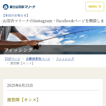
MENU
【本日のお知らせ】
羽衣マリーナのInstagram・Facebookページを開設し
フィッシング
TOPページ
会員様専用ページ
フィッシング
遼悠開【キンメ】
2025年6月21日
遼悠開【キンメ】