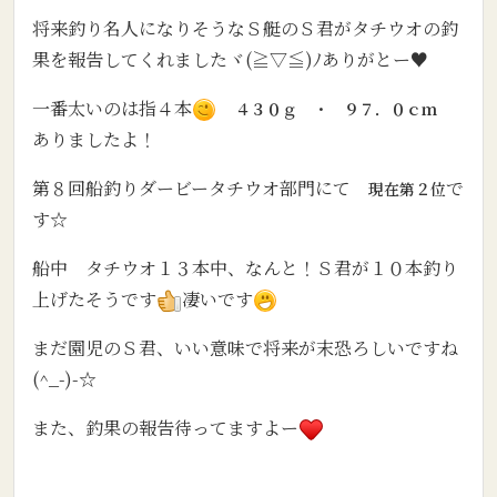
将来釣り名人になりそうなＳ艇のＳ君がタチウオの釣
果を報告してくれましたヾ(≧▽≦)ﾉありがとー♥
一番太いのは指４本
４３０ｇ ・ ９７．０ｃｍ
ありましたよ！
第８回船釣りダービータチウオ部門にて
で
現在第２位
す☆
船中 タチウオ１３本中、なんと！Ｓ君が１０本釣り
上げたそうです
凄いです
まだ園児のＳ君、いい意味で将来が末恐ろしいですね
(^_-)-☆
また、釣果の報告待ってますよー