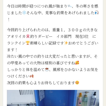
今日は時間が経つにつれ風が強まり
、冬の寒さを感
じました
そんな中、見事な釣果をあげられました
！
今回釣り上げられたのは、重量１，３００ｇの大きな
アオリイカ
釣りダービー イカ部門 現在3位 に
ランクイン
素晴らしい記録です
おめでとうござい
ます！
冷たい風の中での釣りは大変だったと思いますが、そ
の甲斐あっての大物は格別の喜びですね
しっかりと体を温めて
、風邪をひかないようお気を
つけください
次回の釣果も心よりお待ちしております