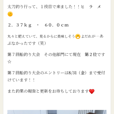
太刀釣り行って、１投目で来ました！！
ヒ ラ メ
２．３７ｋｇ ・ ６０．０ｃｍ
…
あ
丸々と肥えていて、見るからに美味しそう
よだれが
ぶなかったです（笑）
第７回船釣り大会 その他部門にて現在
第２位
です
☆
第７回船釣り大会のエントリーは
8/31（金）
まで受付
けています！！
また釣果の報告と更新をお待ちしております