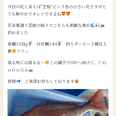
今日の花と言えば”芝桜”ピンク色の小さい花ですがと
ても鮮やかでキレイですよね
花言葉通り忍耐の粘りでこちらも素敵な魚が
釣れました
真鯛3.01㎏
白甘鯛1.84
釣りダービー２種目入
賞
フフッ
居る所には居るな～
この調子でGWへ向けて、㍅Ｇ
ｏＧｏＧｏ
皆様
ご来店お待ちしております