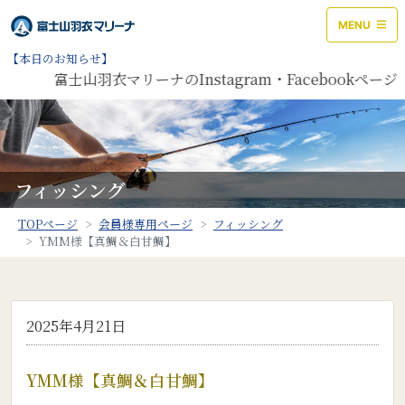
MENU
【本日のお知らせ】
富士山羽衣マリーナのInstagram・Facebookペ
フィッシング
TOPページ
会員様専用ページ
フィッシング
YMM様【真鯛＆白甘鯛】
2025年4月21日
YMM様【真鯛＆白甘鯛】