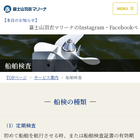
MENU
【本日のお知らせ】
富士山羽衣マリーナのInstagram・Facebo
船舶検査
TOPページ
サービス案内
船舶検査
船検の種類
（1）定期検査
初めて船舶を航行させる時、または船舶検査証書の有効期