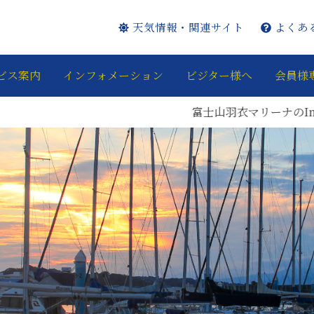
天気情報・関連サイト
よくあ
ビス案内
インフォメーション
ビジター様へ
会員様
富士山羽衣マリーナのInstagr