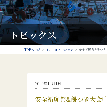
トピックス
TOPページ
インフォメーション
安全祈願祭&餅つき大
2020年12月1日
安全祈願祭&餅つき大会中止