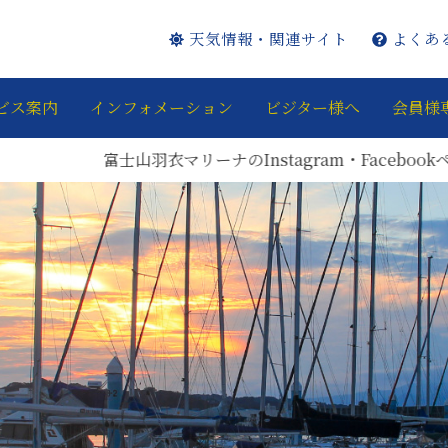
天気情報・関連サイト
よくあ
ビス案内
インフォメーション
ビジター様へ
会員様
山羽衣マリーナのInstagram・Facebookページを開設