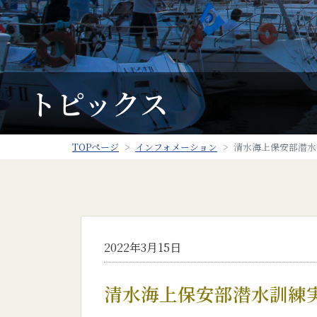
トピックス
TOPページ
インフォメーション
清水海上保安部潜水訓
2022年3月15日
清水海上保安部潜水訓練実