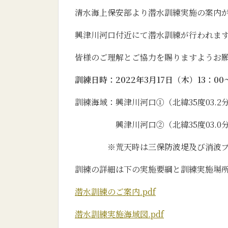
清水海上保安部より潜水訓練実施の案内
興津川河口付近にて潜水訓練が行われま
皆様のご理解とご協力を賜りますようお
訓練日時：2022年3月17日（木）13：00～
訓練海域：興津川河口①（北緯35度03.2分
興津川河口②（北緯35度03.0分、東
※荒天時は三保防波堤及び消波ブロ
訓練の詳細は下の実施要綱と訓練実施場
潜水訓練のご案内.pdf
潜水訓練実施海域図.pdf