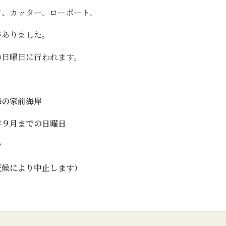
て、カッター、ローボート、
がありました。
の日曜日に行われます。
。
海の家前海岸
９月までの日曜日
で
により中止します）