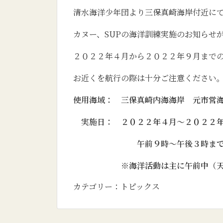
清水海洋少年団より三保真崎海岸付近に
カヌー、SUPの海洋訓練実施のお知らせ
２０２２年４月から２０２２年９月まで
お近くを航行の際は十分ご注意ください
使用海域： 三保真崎内海海岸 元市営
実施日： ２０２２年４月～２０２２年
午前９時～午後３時ま
※海洋活動は主に午前中（天候
カテゴリー：
トピックス