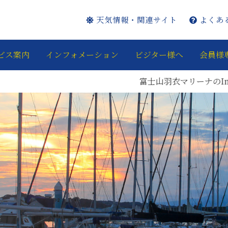
天気情報・関連サイト
よくあ
ビス案内
インフォメーション
ビジター様へ
会員様
富士山羽衣マリーナのInstagr