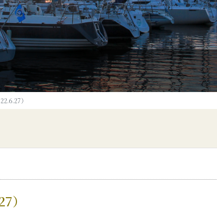
.6.27）
27）