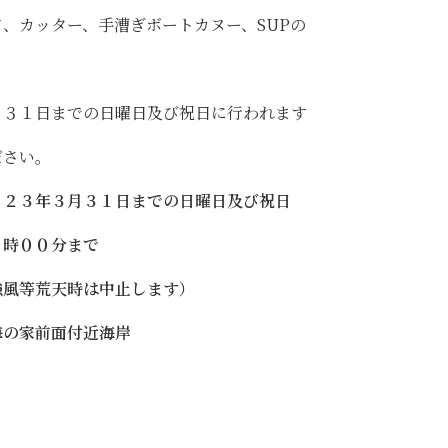
、カッター、手漕ぎボートカヌー、SUPの
月３１日までの日曜日及び祝日に行われます
ださい。
２３年３月３１日までの日曜日及び祝日
００分まで
荒天時は中止します）
海の家前面付近海岸