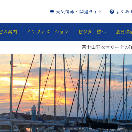
天気情報・関連サイト
よくあ
ビス案内
インフォメーション
ビジター様へ
会員様
富士山羽衣マリーナのInstagr