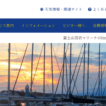
天気情報・関連サイト
よくあ
ビス案内
インフォメーション
ビジター様へ
会員様
富士山羽衣マリーナのInstagr