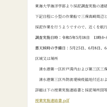
東海大学海洋学部より採泥調査実施の連
下記日程に小型の作業船で三保真崎周辺
採泥作業を行うようですので、近くを航
調査実施日時：令和5年5月18日 13時か
悪天候時の予備日：5月25日、6月8日、6
区域又は場所
清水港第一区折戸湾内および第三区三保
清水港第三区外防波堤検疫錨地付近およ
詳細は下の授業実施連絡書と採泥場所図
授業実施連絡書.pdf