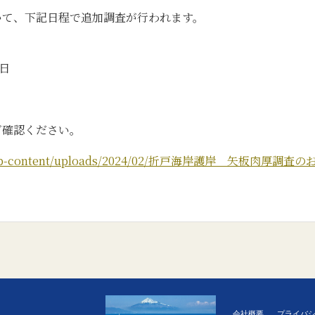
いて、下記日程で追加調査が行われます。
。
終日
ご確認ください。
a.jp/wp-content/uploads/2024/02/折戸海岸護岸 矢板肉厚調査
会社概要
プライバ