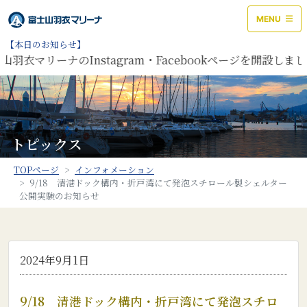
MENU
【本日のお知らせ】
山羽衣マリーナのInstagram・Facebookページを開設し
トピックス
TOPページ
インフォメーション
9/18 清港ドック構内・折戸湾にて発泡スチロール製シェルター
公開実験のお知らせ
2024年9月1日
9/18 清港ドック構内・折戸湾にて発泡スチロ