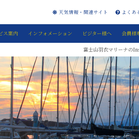
天気情報・関連サイト
よくあ
ビス案内
インフォメーション
ビジター様へ
会員様
富士山羽衣マリーナのInstagr