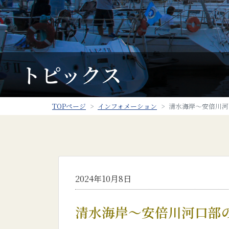
トピックス
TOPページ
インフォメーション
清水海岸～安倍川河
2024年10月8日
清水海岸～安倍川河口部