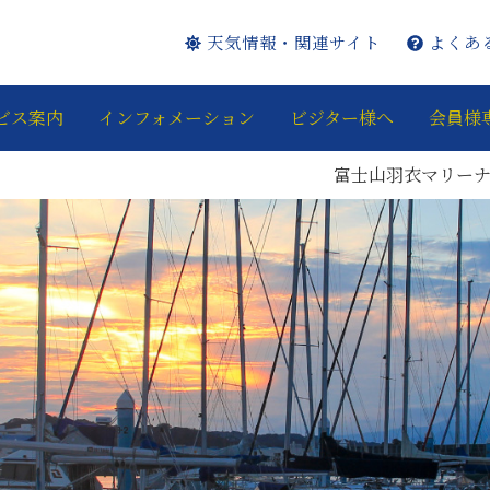
天気情報・関連サイト
よくあ
ビス案内
インフォメーション
ビジター様へ
会員様
富士山羽衣マリーナのInsta