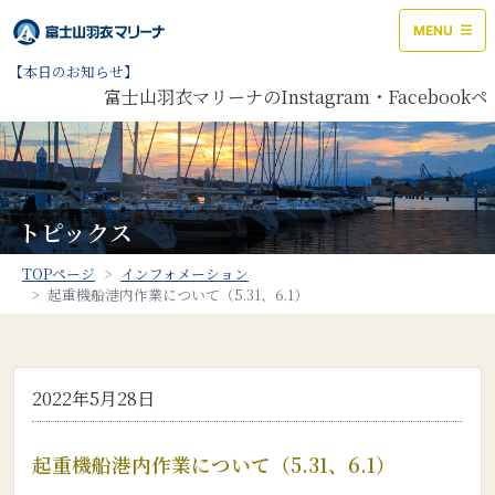
MENU
【本日のお知らせ】
富士山羽衣マリーナのInstagram・Facebo
トピックス
TOPページ
インフォメーション
起重機船港内作業について（5.31、6.1）
2022年5月28日
起重機船港内作業について（5.31、6.1）